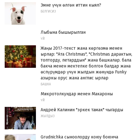
Эмне үчүн өлгөн иттин кыял?
БЕЛГИСИЗ
Лыбына бышырылган
ҮЙ
Жаңы 2017-текст жана көргөзмө менен
ырлар: "Ата Christmas", "Christmas дарактын,
топторду, петарддын" жана башкалар. бала
бакча менен мектепке болгон балдар жана
өспүрүмдөр үчүн жылдын жөнүндө Funky
азыркы орус жана англис ырлар
БАШКА
Микротолкундар менен Макароны
ҮЙ
Андрей Калинин "эркек тамак" чыгарды
ЖЫЛДЫЗ
Grudnichka сыноолорду коюу боюнча