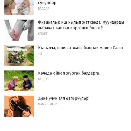
сунуштар
БАЛДАР
Физикалык иш кылып жатканда, муундарды
жаракат кантип коргонсо болот?
СПОРТ
Кызылча, шпинат жана быштак менен Салат
ҮЙ
Көчөдө ойноп жүргөн балдарга,
БАЛДАР
Эмне үчүн аял өзгөрүүлөр
МАМИЛЕЛЕРИ