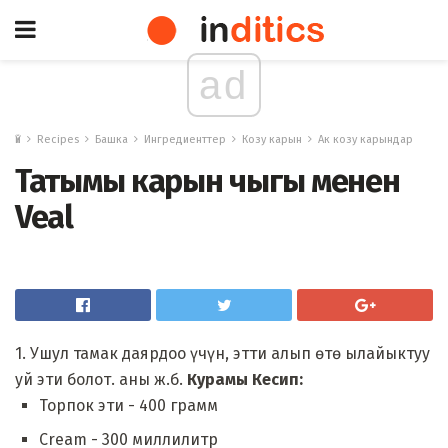
ad
Үй
Recipes
Башка
Ингредиенттер
Козу карын
Ак козу карындар
Татымы карын чыгы менен
Veal
1. Ушул тамак даярдоо үчүн, этти алып өтө ылайыктуу
уй эти болот. аны ж.б.
Курамы Кесип:
Торпок эти - 400 грамм
Cream - 300 миллилитр