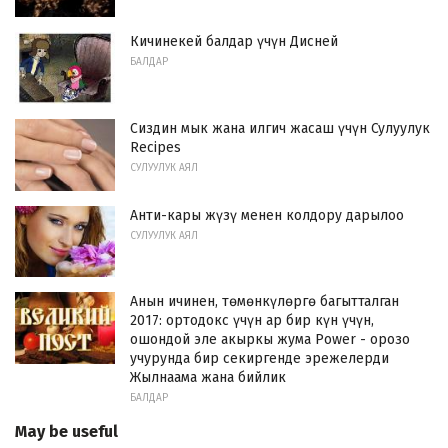
Кичинекей балдар үчүн Дисней
БАЛДАР
Сиздин мык жана илгич жасаш үчүн Сулуулук
Recipes
СУЛУУЛУК АЯЛ
Анти-кары жүзү менен колдору дарылоо
СУЛУУЛУК АЯЛ
Анын ичинен, төмөнкүлөргө багытталган
2017: ортодокс үчүн ар бир күн үчүн,
ошондой эле акыркы жума Power - орозо
учурунда бир секиргенде эрежелерди
Жылнаама жана бийлик
БАЛДАР
May be useful