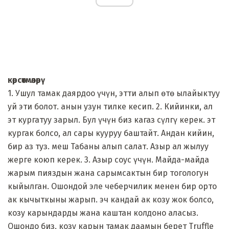
көрсөтмөлөрү
1. Ушул тамак даярдоо үчүн, этти алып өтө ылайыктуу
уй эти болот. анын узун тилке кесип. 2. Кийинки, ал
эт кургатуу зарыл. Бул үчүн биз кагаз сүлгү керек. эт
кургак болсо, ал сары кууруу баштайт. Андан кийин,
бир аз туз. меш Табаны алып салат. Азыр ал жылуу
жерге коюп керек. 3. Азыр соус үчүн. Майда-майда
жарым пияздын жана сарымсактын бир тогологун
кыйылган. Ошондой эле чеберчилик менен бир орто
ак кычыткыны жарып. эч кандай ак козу жок болсо,
козу карындарды жана каштан колдоно аласыз.
Ошондо биз, козу карын тамак даамын берет Truffle