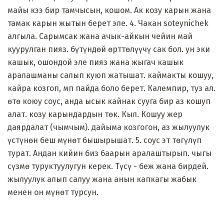
майы кээ бир тамчысын, кошом. Ак козу карын жана
тамак карын жытын берет эле. 4. Чакан soteynichek
алгыла. Сарымсак жана ачык-айкын чейин май
куурулган пияз. бүтүндөй өрттөлүүчү сак бол. ун эки
кашык, ошондой эле пияз жана жыгач кашык
аралашманы салып куюп жатышат. каймакты кошуу,
кайра козгоп, мп пайда боло берет. Калемпир, туз ал.
өтө коюу соус, анда ысык кайнак сууга бир аз кошуп
алат. козу карындардын төк. Кыл. Кошуу жер
даярдалат (чымчым). дайыма козгогон, аз жылуулук
үстүнөн беш мүнөт бышырышат. 5. соус эт төгүлүп
турат. Андан кийин биз баарын аралаштырып. чыгы
сүзмө туруктуулугун керек. Түсү - беж жана бирдей.
жылуулук алып салуу жана анын капкагы жабык
менен он мүнөт турсун.