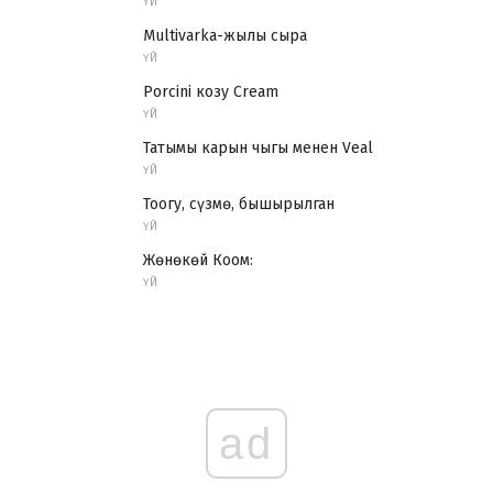
ҮЙ
Multivarka-жылы сыра
ҮЙ
Porcini козу Cream
ҮЙ
Татымы карын чыгы менен Veal
ҮЙ
Тоогу, сүзмө, бышырылган
ҮЙ
Жөнөкөй Коом:
ҮЙ
ad