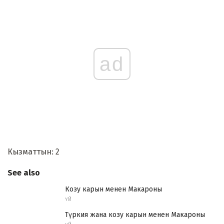
ad
Кызматтын: 2
See also
Козу карын менен Макароны
ҮЙ
Түркия жана козу карын менен Макароны