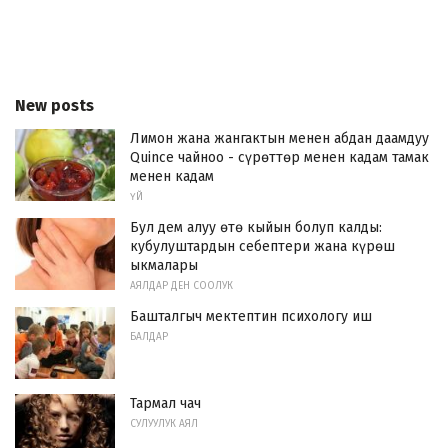
New posts
Лимон жана жангактын менен абдан даамдуу
Quince чайноо - сүрөттөр менен кадам тамак
менен кадам
ҮЙ
Бул дем алуу өтө кыйын болуп калды:
кубулуштардын себептери жана күрөш
ыкмалары
АЯЛДАР ДЕН СООЛУК
Башталгыч мектептин психологу иш
БАЛДАР
Тармал чач
СУЛУУЛУК АЯЛ