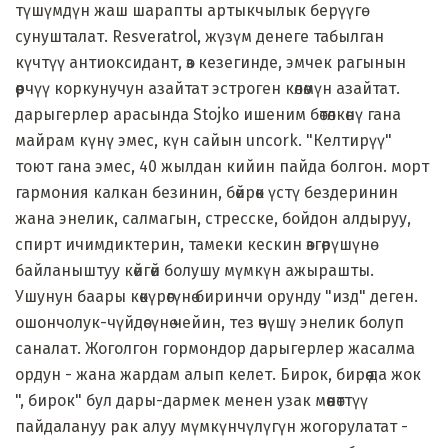
түшүмдүн жаш шарапты артыкчылык берүүгө
сунушталат. Resveratrol, жүзүм денеге табылган
күчтүү антиоксидант, өз кезегинде, эмчек рагынын
өөрчүү коркунучун азайтат эстроген көлөмүн азайтат.
дарыгерлер арасында Stojko ишеним бөтөлкөнү гана
майрам күнү эмес, күн сайын uncork. "Келтирүү"
тоют гана эмес, 40 жылдан кийин пайда болгон. морт
гармония калкан безинин, бөйрөк үстү бездеринин
жана энелик, салмагын, стресске, бойдон алдыруу,
спирт ичимдиктерин, тамеки кескин өзгөрүшүнө
байланыштуу көйгөй болушу мүмкүн ажырашты.
Ушунун баары көкүрөгүнө биринчи орунду "изд" деген.
ошончолук-чүйдөсүнө чейин, тез өчүшү энелик болуп
саналат. Жоголгон гормондор дарыгерлер жасалма
ордун - жана жардам алып келет. Бирок, бирөө да жок
", бирок" бул дары-дармек менен узак мөөнөттүү
пайдалануу рак алуу мүмкүнчүлүгүн жогорулатат -