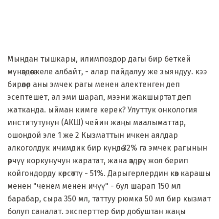
Мындан тышкары, илимпоздор дагы бир беткей
мүнөздөөгө келе албайт, - алар пайдалуу же зыяндуу. кээ
бирөөлөр аны эмчек рагы менен алектенген деп
эсептешет, ал эми шарап, мээни жакшыртат деп
жатканда. ыйман кимге керек? Улуттук онкология
институтунун (АКШ) чейин жаңы маалыматтар,
ошондой эле 1 же 2 Кызматтын ичкен аялдар
алкоголдук ичимдик бир күндө 32% га эмчек рагынын
өөрчүү коркунучун жаратат, жана өздөрү жол берип
койгондорду көрсөттү - 51%. Дарыгерлердин көз карашы
менен "ченем менен ичүү" - бул шарап 150 мл
барабар, сыра 350 мл, таттуу рюмка 50 мл бир кызмат
болуп саналат. эксперттер бир добуштан жаңы