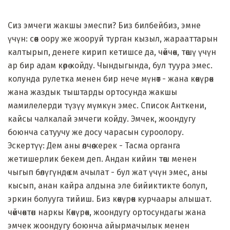
Сиз эмчеги жакшы эмеспи? Биз билбейбиз, эмне
үчүн: сөөк оору же жооруй турган кызыл, жарааттарын
калтырып, денеге кирип кетишсе да, чөйчөк, төшү үчүн
ар бир адам көрө койду. Чындыгында, бул туура эмес.
колунда рулетка менен бир нече мүнөт - жана көкүрөк
жана жаздык тыштарды ортосунда жакшы
мамилелерди түзүү мүмкүн эмес. Список Анткени,
кайсы чалкалай эмчеги койду. Эмчек, жоондугу
боюнча сатуучу же досу чарасын суроолору.
Эскертүү: Дем аны өлчөө керек - Тасма органга
жетишерлик бекем деп. Андан кийин төш менен
чыгып бөлүгүндө см ачылат - бул жат үчүн эмес, аны
кысып, анан кайра алдына эле бийиктикте болуп,
эркин болууга тийиш. Биз көкүрөк курчаары алышат.
чөйчөктөн наркы Көкүрөк, жоондугу ортосундагы жана
эмчек жоондугу боюнча айырмачылык менен