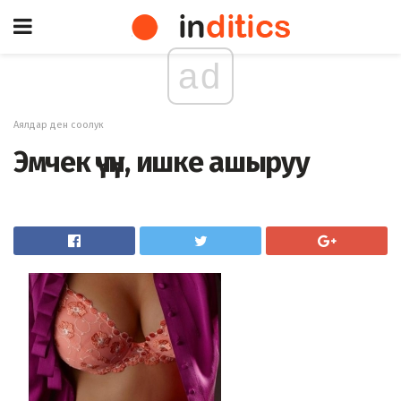
ad
Аялдар ден соолук
Эмчек үчүн, ишке ашыруу