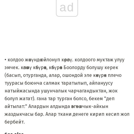
ad
• колдоо жөнүндө ойлонуп көрөлү. колдоого муктаж улуу
эмчек. көлөмү көбүрөөк, көбүрөөк Боолорду болушу керек
(басып, отурганда, алар, ошондой эле көкүрөк плечо
туурасы боюнча салмак таратылып, айлануусу
натыйжасында ушунчалык чарчагандыктан, жок
болуп жатат). гана тар турган болсо, бекем "деп
айтылат:" Алардын алдында өзгөчө ачык-айкын
жаздыкчасы бар. Алар ткани денеге кирип кесип жол
бербейт.