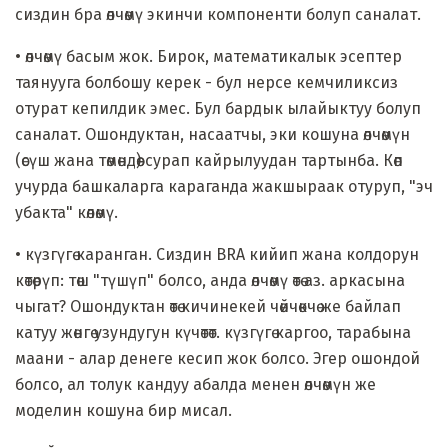
сиздин бра өлчөмү экинчи компоненти болуп саналат.
• өлчөмү басым жок. Бирок, математикалык эсептер
таянууга болбошу керек - бул нерсе кемчиликсиз
отурат кепилдик эмес. Бул бардык ылайыктуу болуп
саналат. Ошондуктан, насаатчы, эки кошуна өлчөмүн
(өсүш жана төмөндөө) сурап кайрылуудан тартынба. Көп
учурда башкаларга караганда жакшыраак отуруп, "эч
убакта" көлөмү.
• күзгүгө каранган. Сиздин BRA кийип жана колдорун
көтөрүп: төш "түшүп" болсо, анда өлчөмү өтө аз. аркасына
чыгат? Ошондуктан өтө кичинекей чөйчөкчө же байлап
катуу жөнгө узундугун күчөтөт. күзгүгө каргоо, тарабына
маани - алар денеге кесип жок болсо. Эгер ошондой
болсо, ал толук кандуу абалда менен өлчөмүн же
моделин кошуна бир мисал.