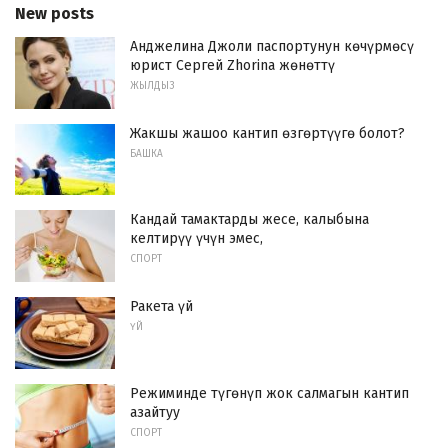
New posts
Анджелина Джоли паспортунун көчүрмөсү
юрист Сергей Zhorina жөнөттү
ЖЫЛДЫЗ
Жакшы жашоо кантип өзгөртүүгө болот?
БАШКА
Кандай тамактарды жесе, калыбына
келтирүү үчүн эмес,
СПОРТ
Ракета үй
ҮЙ
Режиминде түгөнүп жок салмагын кантип
азайтуу
СПОРТ