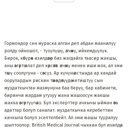
Гормондор сен мураска алган деп абдан маанилүү
ролду ойношот, - түзүлүшү, өлчөмү, ийкемдүүлүк.
Бирок, көбүрөөк изилдөөлөр биз жагдайга таасир жакшы,
аны өзгөртө алат деп көрсөтөт. өлчөмү менен иши жок, ал эми
төшү соолугуна - сөзсүз. Ар күчүнө астында ар кандай
оорулардын рискин төмөндөтүүдө жетиштүү сын
муздаткычтан мазмунуна баа берүү, бар кабинети,
биринчи жардам угузуу жана жашоосун жакшы
жакка өзгөртүүгө аз. Бул эксперттер ачкычы ыйман өтө
адаттар болуп саналат. муздаткычка керебеттин
качкыла болуп эсептелбейт. Ал эми жашы тууралуу
шылтоолор. British Medical Journal чыккан бул изилдөө,