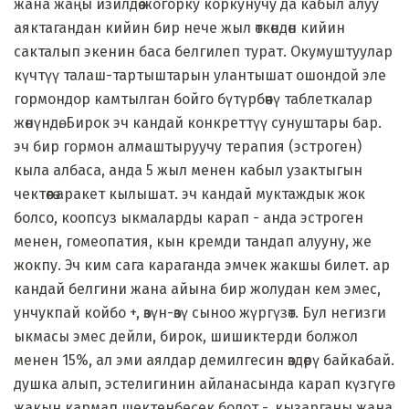
жана жаңы изилдөө жогорку коркунучу да кабыл алуу
аяктагандан кийин бир нече жыл өткөндөн кийин
сакталып экенин баса белгилеп турат. Окумуштуулар
күчтүү талаш-тартыштарын улантышат ошондой эле
гормондор камтылган бойго бүтүрбөөчү таблеткалар
жөнүндө. Бирок эч кандай конкреттүү сунуштары бар.
эч бир гормон алмаштыруучу терапия (эстроген)
кыла албаса, анда 5 жыл менен кабыл узактыгын
чектөөгө аракет кылышат. эч кандай муктаждык жок
болсо, коопсуз ыкмаларды карап - анда эстроген
менен, гомеопатия, кын кремди тандап алууну, же
жокпу. Эч ким сага караганда эмчек жакшы билет. ар
кандай белгини жана айына бир жолудан кем эмес,
унчукпай койбо +, өзүн-өзү сыноо жүргүзөт. Бул негизги
ыкмасы эмес дейли, бирок, шишиктерди болжол
менен 15%, ал эми аялдар демилгесин өздөрү байкабай.
душка алып, эстелигинин айланасында карап күзгүгө
жакын кармап шектенбесек болот -, кызарганы жана