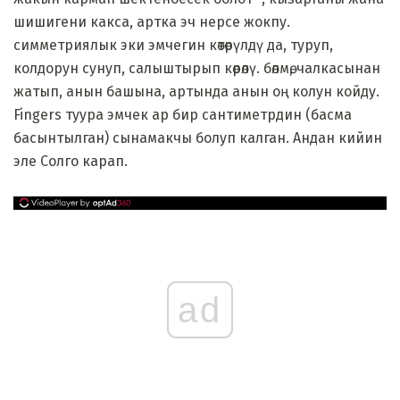
шишигени какса, артка эч нерсе жокпу.
симметриялык эки эмчегин көтөрүлдү да, туруп,
колдорун сунуп, салыштырып көрөлү. бөлмө, чалкасынан
жатып, анын башына, артында анын оң колун койду.
Fingers туура эмчек ар бир сантиметрдин (басма
басынтылган) сынамакчы болуп калган. Андан кийин
эле Солго карап.
ad