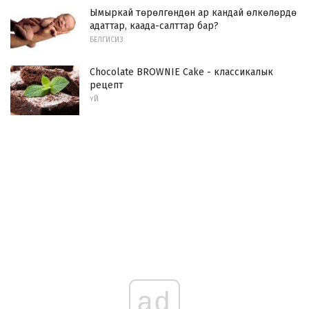
Ымыркай төрөлгөндөн ар кандай өлкөлөрдө
адаттар, каада-салттар бар?
БЕЛГИСИЗ
Chocolate BROWNIE Cake - классикалык
рецепт
ҮЙ
ad