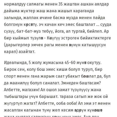
нормалдуу салмагы менен 35 жаштан ашкан аялдар
дайыма жүктер жаш жана жашыл караганда
залында, жалпак ичине басма музда менен пайда
болгонун көрсөттү. эч качан кеч эмес башталат ... сууда
сүзүү, бат-бат-муз тебүү, йога, ал тургай, бийлеп. Ар
бир кыймыл түзүлөт - Көнүгүү эстроген бийиктиктерге
(дарыгерлер эмчек рагы менен өзүнүн катышуусун
карап) азайтат.
Идеалында, 5 жолу жумасына 45-60 мүнөт окутуу.
Бирок сен, колу бош эмес киши болуп туруп, бир
спорт менен гана жарым саат убакыт бөлө алат да, бул
да маанилүү болуп саналат. Эмнеден баштасам?
Албетте, магазин! Ал ошол замат түзүлүүсү жана
тыбыштары үчүн барышат. тараза сатып же жок ой
жүгүртүп жатат? Албетте, ооба ооба! Ал эми эт менен
жасалган кагынан түнү жеп кесим өздөрүн күнөөлөшөт
жана кылдат салмагын көрүү үчүн эмес. Бул ден