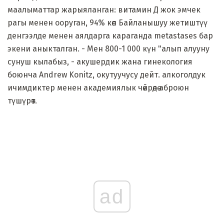
маалыматтар жарыяланган: витамин Д жок эмчек
рагы менен ооруган, 94% көп Байланышуу жетиштүү
денгээлде менен аялдарга караганда metastases бар
экени аныкталган. - Мен 800-1 000 күн "алып алууну
сунуш кылабыз, - акушердик жана гинекология
боюнча Andrew Konitz, окутуучусу дейт. алкоголдук
ичимдиктер менен академиялык чөйрөдө аброюн
түшүрөт.
ad