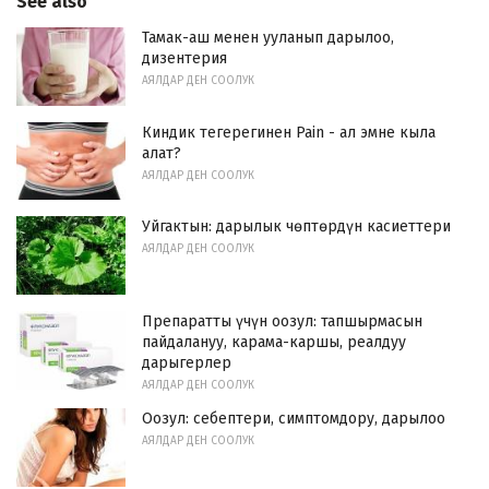
See also
Тамак-аш менен ууланып дарылоо,
дизентерия
АЯЛДАР ДЕН СООЛУК
Киндик тегерегинен Pain - ал эмне кыла
алат?
АЯЛДАР ДЕН СООЛУК
Уйгактын: дарылык чөптөрдүн касиеттери
АЯЛДАР ДЕН СООЛУК
Препаратты үчүн оозул: тапшырмасын
пайдалануу, карама-каршы, реалдуу
дарыгерлер
АЯЛДАР ДЕН СООЛУК
Оозул: себептери, симптомдору, дарылоо
АЯЛДАР ДЕН СООЛУК