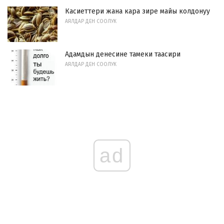
Касиеттери жана кара зире майы колдонуу
АЯЛДАР ДЕН СООЛУК
Адамдын денесине тамеки таасири
АЯЛДАР ДЕН СООЛУК
ad