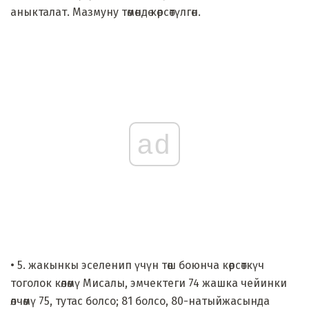
аныкталат. Мазмуну төмөндө көрсөтүлгөн.
ad
• 5. жакынкы эселенип үчүн төш боюнча көрсөткүч
тоголок көлөмү Мисалы, эмчектеги 74 жашка чейинки
өлчөмү 75, тутас болсо; 81 болсо, 80-натыйжасында