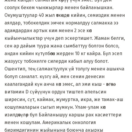
соолук бекем чынжырлар менен байланышкан.
Окумуштуулар 40 жыл өткөндөн кийин, семиздик менен
аялдар, тобокелдик эмчек нормалдуу салмакка ээ
адамдардан артык ким менен 2 эсе көп
кыйынчылыктар үчүн деп эскертишет. Жаман белги,
сен ар дайым туура жана сымбаттуу болгон болсо,
андан кийин күтүлбөгөн жерден 10 кг кайра. Бул эсеп
жазуусу тобокелге силерди кабыл алуу болот.
Ошентип, тең салмактуулук үй толугу менен ашыкча
болуп саналат. күзгү ай, мен сенин денесин
каалагандай күн анча көп эмес, ал эми кыш - өзгөчө.
витамин D сүйүүнүн ордун тиштеп апельсин
ширесин, сүт, каймак, жумуртка, икра, же тамак-аш
кошулмаларын сыгып мүмкүн. Улам-улам көп
изилдөөчүлөр бул Байланышуу каршы рак касиеттери
менен кошулам. Америкалык онкология
биримдигинин жыйынына боюнча акыркы