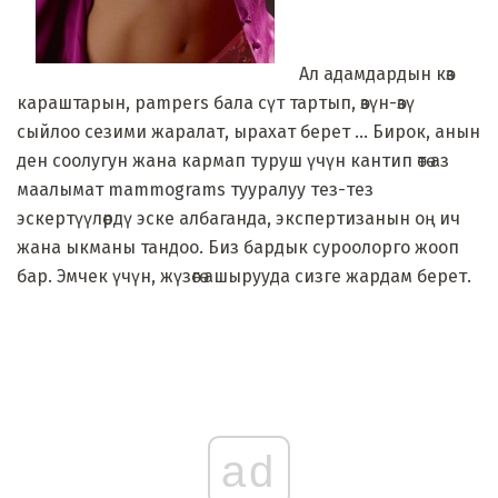
Ал адамдардын көз
караштарын, pampers бала сүт тартып, өзүн-өзү
сыйлоо сезими жаралат, ырахат берет ... Бирок, анын
ден соолугун жана кармап туруш үчүн кантип өтө аз
маалымат mammograms тууралуу тез-тез
эскертүүлөрдү эске албаганда, экспертизанын оң ич
жана ыкманы тандоо. Биз бардык суроолорго жооп
бар. Эмчек үчүн, жүзөгө ашырууда сизге жардам берет.
ad