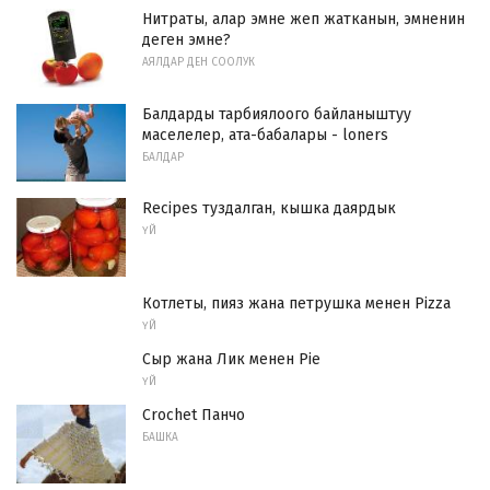
Нитраты, алар эмне жеп жатканын, эмненин
деген эмне?
АЯЛДАР ДЕН СООЛУК
Балдарды тарбиялоого байланыштуу
маселелер, ата-бабалары - loners
БАЛДАР
Recipes туздалган, кышка даярдык
ҮЙ
Котлеты, пияз жана петрушка менен Pizza
ҮЙ
Сыр жана Лик менен Pie
ҮЙ
Crochet Панчо
БАШКА