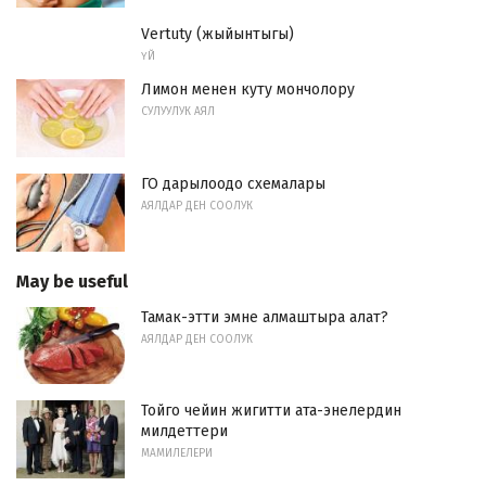
Vertuty (жыйынтыгы)
ҮЙ
Лимон менен куту мончолору
СУЛУУЛУК АЯЛ
ГО дарылоодо схемалары
АЯЛДАР ДЕН СООЛУК
May be useful
Тамак-этти эмне алмаштыра алат?
АЯЛДАР ДЕН СООЛУК
Тойго чейин жигитти ата-энелердин
милдеттери
МАМИЛЕЛЕРИ