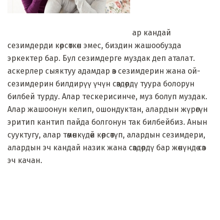
ар кандай
сезимдерди көрсөткөн эмес, биздин жашообузда
эркектер бар. Бул сезимдерге муздак деп аталат.
аскерлер сыяктуу адамдар өз сезимдерин жана ой-
сезимдерин билдирүү үчүн сөздөрдү туура болорун
билбей турду. Алар тескерисинче, муз болуп муздак.
Алар жашоонун келип, ошондуктан, алардын жүрөгүн
эритип кантип пайда болгонун так билбейбиз. Анын
сууктугу, алар төмөнкүдөй көрсөтүп, алардын сезимдери,
алардын эч кандай назик жана сөздөрдү бар жөнүндө сөз
эч качан.