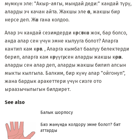
мүмкүн эле: "Акыр-аягы, мындай деди:" кандай түрү,
аларды эч качан айта. Жакшы эле өөп, жакшы бир
нерсе деп. Жөн гана колдоо.
Алар эч кандай сезимдерди көрсөткөн жок, бар болсо,
анда алар сен үчүн эмне кылууга болот? Аларга
кантип кам көрөт. , Аларга кымбат баалуу белектерди
берип, аларга кам көрүүгө, сен аларды жакшы көрөм.
аларды сен алар деп, аларды жакшы билип алсын
мыкты кылгыла. Балким, бир күнү алар "ойгонуп",
жана бардык аракеттери үчүн сизге ото
ыраазычылыгын билдирет.
See also
Балык шорпосу
Биз жөнүндө колдору эмне болот? бит
аттарды