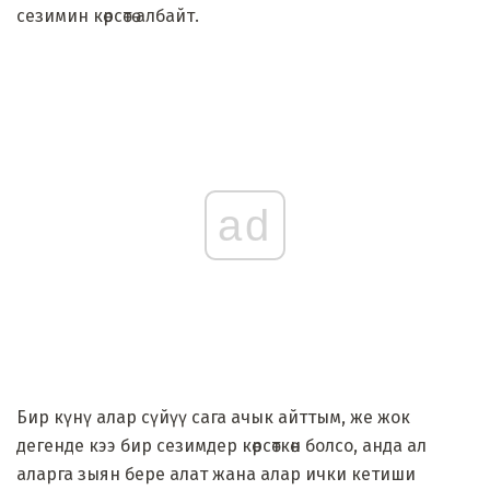
сезимин көрсөтө албайт.
ad
Бир күнү алар сүйүү сага ачык айттым, же жок
дегенде кээ бир сезимдер көрсөткөн болсо, анда ал
аларга зыян бере алат жана алар ички кетиши