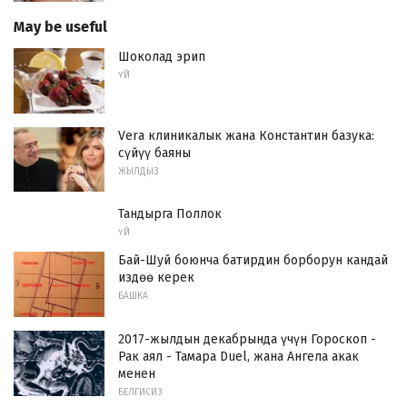
May be useful
Шоколад эрип
ҮЙ
Vera клиникалык жана Константин базука:
сүйүү баяны
ЖЫЛДЫЗ
Тандырга Поллок
ҮЙ
Бай-Шуй боюнча батирдин борборун кандай
издөө керек
БАШКА
2017-жылдын декабрында үчүн Гороскоп -
Рак аял - Тамара Duel, жана Ангела акак
менен
БЕЛГИСИЗ