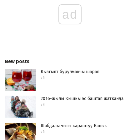
ad
New posts
Кызгылт бурулмакчы шарап
ҮЙ
2016-жылы Кышкы эс баштап жатканда
ҮЙ
Шабдалы чыгы караштуу Балык
ҮЙ