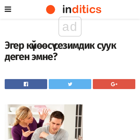
ad
Эгер күйөөсү сезимдик суук
деген эмне?