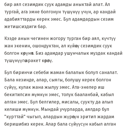
бир аял сезимдик суук адамды аныктай алат. Ал
тургай, ага эмне болгонун түшүнүү үчүн, ар кандай
адабияттарды керек эмес. Бул адамдардын сезим
жетишсиздиги бар.
Кээде анын чегинен жогору турган бир аял, күчтүү
жан экенин, ошондуктан, ал күйөөсү сезимдик суук
болгон көрүнөт. Биз адамдар ушунчалык муздак кандай
түшүнүүгө аракет көрөлү.
Бул биринчи себеби жаман балалык болуп саналат.
Бала кезинде, алар, сыягы, болушу керек болгон
сүйүү, кулак жана жылуу эмес. Ата-энелер иш
бекитилсин мүмкүн эмес, толук бааланбай, кабыл
алган эмес. Бул белгилер, мисалы, суукту да алып
келиши мүмкүн. Мындай учурларда, аялдар бул
"курттай" чыгып, алардын жүрөгүн эритип жардам
беришибиз керек. Алар бала сүйүүсүн кабыл алган