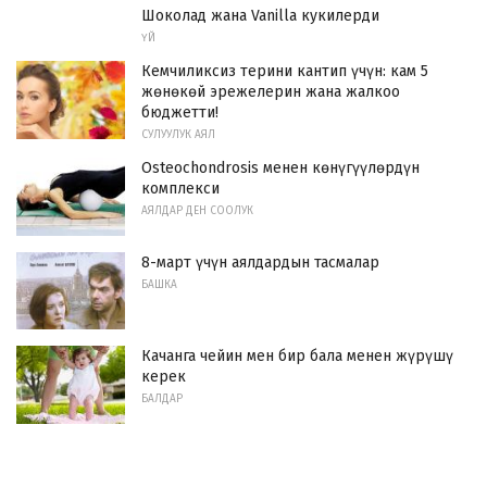
Шоколад жана Vanilla кукилерди
ҮЙ
Кемчиликсиз терини кантип үчүн: кам 5
жөнөкөй эрежелерин жана жалкоо
бюджетти!
СУЛУУЛУК АЯЛ
Osteochondrosis менен көнүгүүлөрдүн
комплекси
АЯЛДАР ДЕН СООЛУК
8-март үчүн аялдардын тасмалар
БАШКА
Качанга чейин мен бир бала менен жүрүшү
керек
БАЛДАР