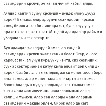
сезимдерин көрсөтүп, эч качан чечим кабыл алды.
Аялдар кантип сүйүү көрсөтүшөт жөнүндө ойлонушубуз
керек? Балким, алар өздөрүнүн сезимдерин көрсөткөн
эмес, бирок анын бир иш-аракет, бул чалуу үчүн
аракет кылып жатышат. Мындай адамдар ар дайым өз
убадаларын так аткарып.
Бул адамдар өз аялдардай эмес, ар кандай
сезимдерди көрсөткөн эмес экенин болот. Эгер, ошого
карабастан, ал үчүн күрөшүүнү чечти, сиз сезимдик
суук эркектер менен катуу кыла албайт деп билиши
керек. Сиз бир эле тыйындын, же сөз менен жооп бере
алган эмес. алар менен талашып-тартышкан эмес
болот. Алардын муздун алдында ыргытышат эмес,
зыян жана мамилесинин начарлашынын алып
келиши мүмкүн. Алар сен аларды жана алардын
сезимдерин жакшы билем, бирок алар да сага