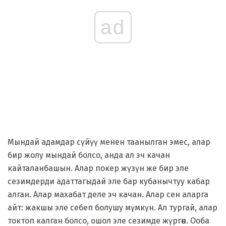
ad
Мындай адамдар сүйүү менен таанылган эмес, алар
бир жолу мындай болсо, анда ал эч качан
кайталанбашын. Алар покер жүзүн же бир эле
сезимдерди адаттагыдай эле бар кубанычтуу кабар
алган. Алар махабат деле эч качан. Алар сен аларга
айт: жакшы эле себеп болушу мүмкүн. Ал тургай, алар
токтоп калган болсо, ошол эле сезимде жүргөн. Ооба