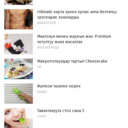
Intimate карта эркек орган: анча белгилүү
эрогендик зоналарды
МАМИЛЕЛЕРИ
Мангонун менен жаркын жаз: Premium
чогултуу жана жасалган
ЖЕНСКАЯ МОДА
Микротолкундар тартып Cheesecake
ҮЙ
Жалюзи тазалоо керек
БАШКА
Тамактанууга стол саны 5
СПОРТ