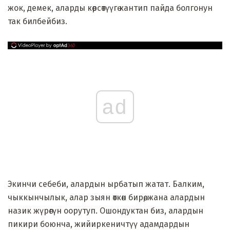
жок, демек, аларды көрсөтүүгө кантип пайда болгонун
так билбейбиз.
ad
Экинчи себеби, алардын ырбатып жатат. Балким,
чыккынчылык, алар зыян өткөн бирөө, жана алардын
назик жүрөгүн оорутуп. Ошондуктан биз, алардын
пикири боюнча, жийиркеничтүү адамдардын