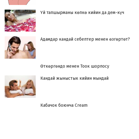
Үй тапшырманы көпкө кийин да дем-күч
Адамдар кандай себептер менен өзгөртөт?
Өткөргөндо менен Тоок шорпосу
Кандай жыныстык кийин мындай
Кабачок боюнча Cream