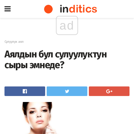
ad
Сулуулук аял
Аялдын бул сулуулуктун
сыры эмнеде?