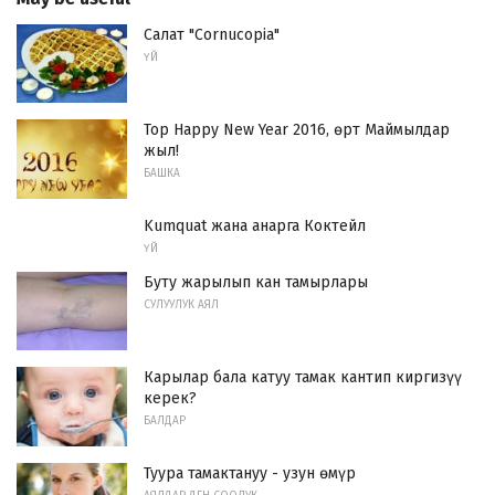
Салат "Cornucopia"
ҮЙ
Top Happy New Year 2016, өрт Маймылдар
жыл!
БАШКА
Kumquat жана анарга Коктейл
ҮЙ
Буту жарылып кан тамырлары
СУЛУУЛУК АЯЛ
Карылар бала катуу тамак кантип киргизүү
керек?
БАЛДАР
Туура тамактануу - узун өмүр