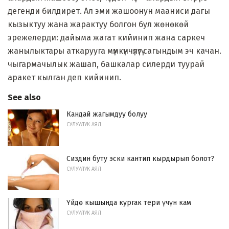
дегенди билдирет. Ал эми жашоонун мааниси дагы
кызыктуу жана жарактуу болгон бул жөнөкөй
эрежелерди: дайыма жагат кийинип жана саркеч
жанылыктары аткарууга мүмкүнчүлүгү сагындым эч качан.
чыгармачылык жашап, башкалар силерди туурай
аракет кылган деп кийинип.
See also
Кандай жагымдуу болуу
СУЛУУЛУК АЯЛ
Сиздин буту эски кантип кырдырып болот?
СУЛУУЛУК АЯЛ
Үйдө кышында кургак тери үчүн кам
СУЛУУЛУК АЯЛ