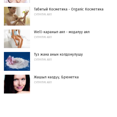
Табигый Косметика - Organic Косметика
СУЛУУЛУК АЯЛ
Well-каранып аял - модалуу аял
СУЛУУЛУК АЯЛ
Туз жана анын колдонулушу
СУЛУУЛУК АЯЛ
Жашыл көздүү, Брюнетка
СУЛУУЛУК АЯЛ