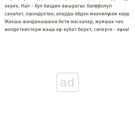
керек. Hair - бул биздин ажырагыс бөлүгү болуп
саналат, ошондуктан, аларды абдан маанилүү кам көрүү.
Жакшы жанданышына бети маскалар, жумшак чач
желдеткичтери жаңы күч-кубат берет, силерге - күчкө!
ad