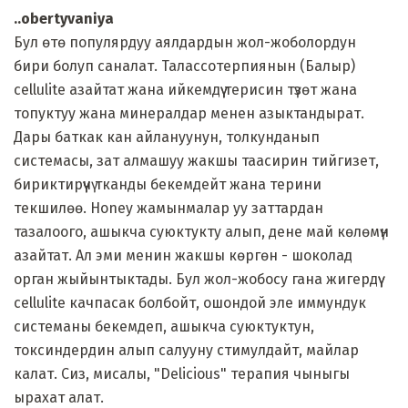
..obertyvaniya
Бул өтө популярдуу аялдардын жол-жоболордун
бири болуп саналат. Талассотерпиянын (Балыр)
cellulite азайтат жана ийкемдүү терисин түзөт жана
топуктуу жана минералдар менен азыктандырат.
Дары баткак кан айлануунун, толкунданып
системасы, зат алмашуу жакшы таасирин тийгизет,
бириктирүүчү тканды бекемдейт жана терини
текшилөө. Honey жамынмалар уу заттардан
тазалоого, ашыкча суюктукту алып, дене май көлөмүн
азайтат. Ал эми менин жакшы көргөн - шоколад
орган жыйынтыктады. Бул жол-жобосу гана жигердүү
cellulite качпасак болбойт, ошондой эле иммундук
системаны бекемдеп, ашыкча суюктуктун,
токсиндердин алып салууну стимулдайт, майлар
калат. Сиз, мисалы, "Delicious" терапия чыныгы
ырахат алат.