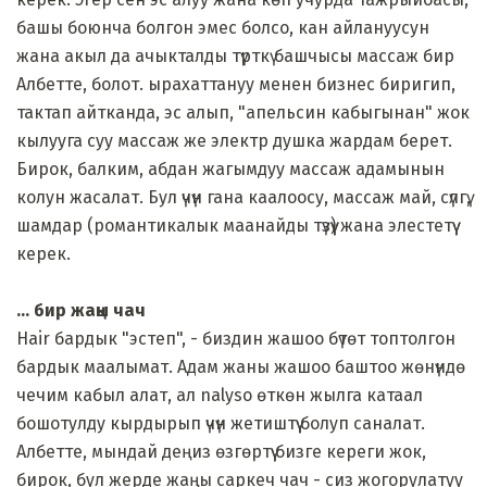
башы боюнча болгон эмес болсо, кан айлануусун
жана акыл да ачыкталды түрткү башчысы массаж бир
Албетте, болот. ырахаттануу менен бизнес биригип,
тактап айтканда, эс алып, "апельсин кабыгынан" жок
кылууга суу массаж же электр душка жардам берет.
Бирок, балким, абдан жагымдуу массаж адамынын
колун жасалат. Бул үчүн гана каалоосу, массаж май, сүлгү,
шамдар (романтикалык маанайды түзүү) жана элестетүү
керек.
... бир жаңы чач
Hair бардык "эстеп", - биздин жашоо бүтөт топтолгон
бардык маалымат. Адам жаны жашоо баштоо жөнүндө
чечим кабыл алат, ал nalyso өткөн жылга катаал
бошотулду кырдырып үчүн жетиштүү болуп саналат.
Албетте, мындай деңиз өзгөртүү бизге кереги жок,
бирок, бул жерде жаңы саркеч чач - сиз жогорулатуу