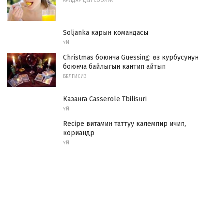
АЯЛДАР ДЕН СООЛУК
Soljanka карын командасы
ҮЙ
Christmas боюнча Guessing: өз курбусунун
боюнча байлыгын кантип айтып
БЕЛГИСИЗ
Казанга Casserole Tbilisuri
ҮЙ
Recipe витамин таттуу калемпир ичип,
кориандр
ҮЙ