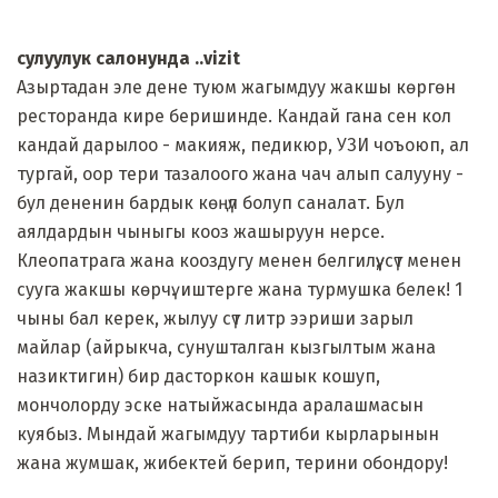
сулуулук салонунда ..vizit
Азыртадан эле дене туюм жагымдуу жакшы көргөн
ресторанда кире беришинде. Кандай гана сен кол
кандай дарылоо - макияж, педикюр, УЗИ чоъоюп, ал
тургай, оор тери тазалоого жана чач алып салууну -
бул дененин бардык көңүл болуп саналат. Бул
аялдардын чыныгы кооз жашыруун нерсе.
Клеопатрага жана кооздугу менен белгилүү, сүт менен
сууга жакшы көрчү. иштерге жана турмушка белек! 1
чыны бал керек, жылуу сүт литр ээриши зарыл
майлар (айрыкча, сунушталган кызгылтым жана
назиктигин) бир дасторкон кашык кошуп,
мончолорду эске натыйжасында аралашмасын
куябыз. Мындай жагымдуу тартиби кырларынын
жана жумшак, жибектей берип, терини обондору!