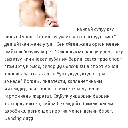
кандай сулуу аял
айкын Суроо: "Сенин сулуулуктун жашыруун эмес", -
деп айткан жана угуп: "Сен сүйгөн жана орган менен
шайкеш болушу керек." Ошондуктан көп учурда ... өзүн
сыяктуу кичинекей кубаныч берип, сөзсүз түрдө спорт
"темир" үчүн эмес, силер үчүн бөлсөк гана спорт менен
тандай аласыз. аялдын бул сулуулуктун сыры
эмнеде? Йоганы, пилатести, калланетиканы,
ийкемдүүлүк, пластикасын иштеп чыгуу, ички
гармонияны жаратат. Сүзүү Булчундардын бардык
топторду иштеп, кайра бекемдейт. Дымак, кадам
аэробика, региондо энергия менен демин берет.
Dancing өнүгүп