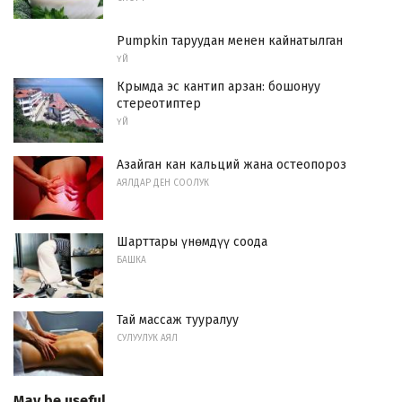
Pumpkin таруудан менен кайнатылган
ҮЙ
Крымда эс кантип арзан: бошонуу
стереотиптер
ҮЙ
Азайган кан кальций жана остеопороз
АЯЛДАР ДЕН СООЛУК
Шарттары үнөмдүү соода
БАШКА
Тай массаж тууралуу
СУЛУУЛУК АЯЛ
May be useful