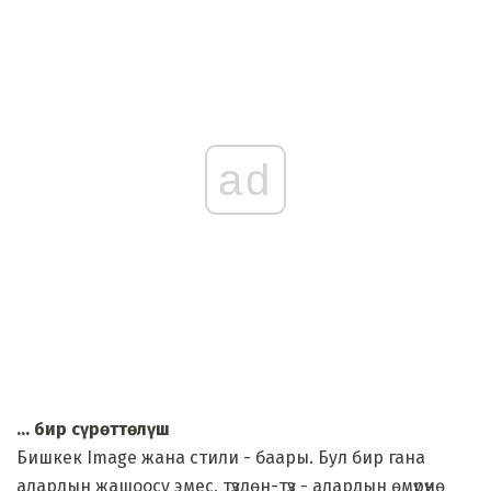
ad
... бир сүрөттөлүш
Бишкек Image жана стили - баары. Бул бир гана
алардын жашоосу эмес, түздөн-түз - алардын өмүрүнө