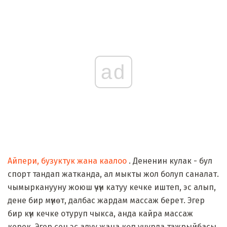
ad
Айпери, бузуктук жана каалоо
. Дененин кулак - бул
спорт тандап жатканда, ал мыкты жол болуп саналат.
чымырканууну жоюш үчүн катуу кечке иштеп, эс алып,
дене бир мүнөт, далбас жардам массаж берет. Эгер
бир күн кечке отуруп чыкса, анда кайра массаж
керек. Эгер сен эс алуу жана көп учурда тажрыйбасы,