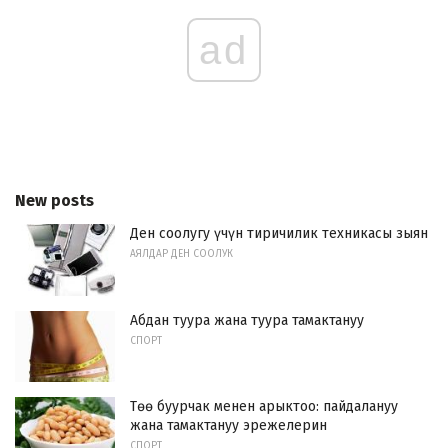
ad
New posts
Ден соолугу үчүн тиричилик техникасы зыян
АЯЛДАР ДЕН СООЛУК
Абдан туура жана туура тамактануу
СПОРТ
Төө буурчак менен арыктоо: пайдалануу
жана тамактануу эрежелерин
СПОРТ