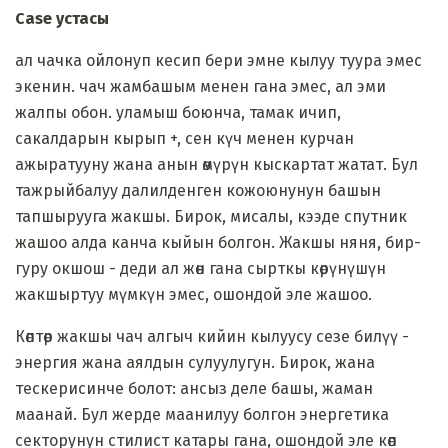
Case устасы
ал чачка ойлонуп кесип бери эмне кылуу туура эмес
экенин. чач жамбашым менен гана эмес, ал эми
жалпы обон. уламыш боюнча, тамак ичип,
сакалдарын кырып +, сен күч менен курчан
ажыратууну жана анын өмүрүн кыскартат жатат. Бул
тажрыйбалуу далилденген кожоюнунун башын
тапшырууга жакшы. Бирок, мисалы, кээде спутник
жашоо алда канча кыйын болгон. Жакшы няня, бир-
гуру окшош - деди ал жөн гана сырткы көрүнүшүн
жакшыртуу мүмкүн эмес, ошондой эле жашоо.
Көптөр жакшы чач алгыч кийин кылуусу сезе билүү -
энергия жана аялдын сулуулугун. Бирок, жана
тескерисинче болот: ансыз деле башы, жаман
маанай. Бул жерде маанилyy болгон энергетика
секторунун стилист катары гана, ошондой эле көп