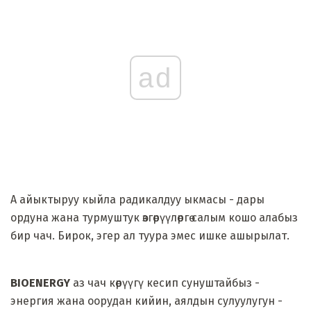
ad
А айыктыруу кыйла радикалдуу ыкмасы - дары
ордуна жана турмуштук өзгөрүүлөргө салым кошо алабыз
бир чач. Бирок, эгер ал туура эмес ишке ашырылат.
BIOENERGY
аз чач көрүүгү кесип сунуштайбыз -
энергия жана оорудан кийин, аялдын сулуулугун -