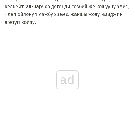
келбейт, ал-чарчоо дегенди сезбей же кошууну эмес,
- деп ойлонуп мажбур эмес. жакшы жолу имиджин
өзгөртүп койду.
ad