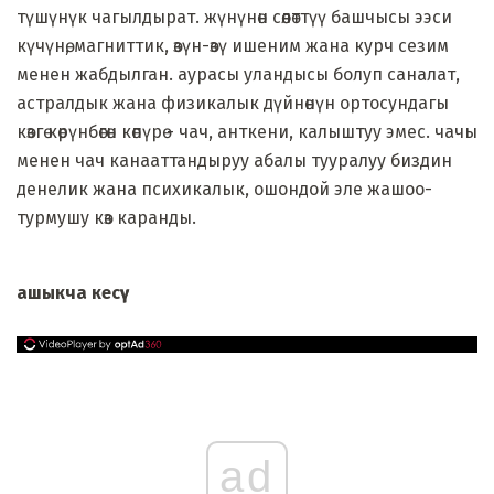
түшүнүк чагылдырат. жүнүнөн сөөлөттүү башчысы ээси
күчүнө, магниттик, өзүн-өзү ишеним жана курч сезим
менен жабдылган. аурасы уландысы болуп саналат,
астралдык жана физикалык дүйнөнүн ортосундагы
көзгө көрүнбөгөн көпүрө - чач, анткени, калыштуу эмес. чачы
менен чач канааттандыруу абалы тууралуу биздин
денелик жана психикалык, ошондой эле жашоо-
турмушу көз каранды.
ашыкча кесүү
ad