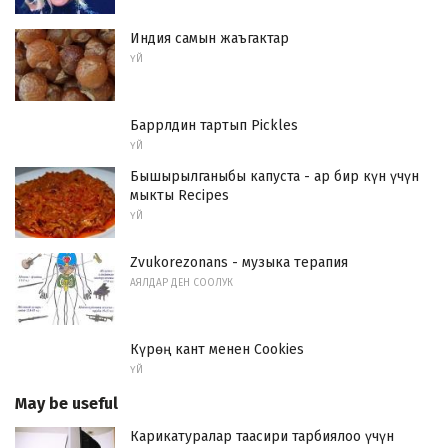
Индия самын жаъгактар
ҮЙ
Баррлдин тартып Pickles
ҮЙ
Бышырылганыбы капуста - ар бир күн үчүн
мыкты Recipes
ҮЙ
Zvukorezonans - музыка терапия
АЯЛДАР ДЕН СООЛУК
Күрөң кант менен Cookies
ҮЙ
May be useful
Карикатуралар таасири тарбиялоо үчүн