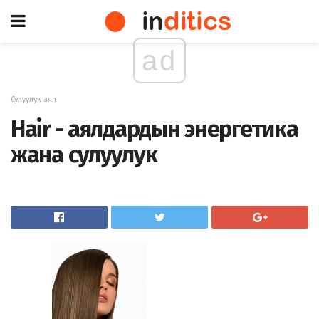
ad
Сулуулук аял
Hair - аялдардын энергетика
жана сулуулук