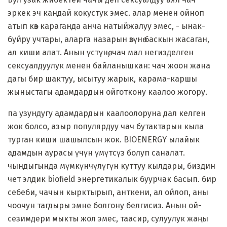
эркек эч кандай кокустук эмес. алар менен ойноп
атып көз караганда анча натыйжалуу эмес, - ынак-
буйру учтары, аларга назарын өзүнө баскын жасаган,
ал киши алат. Анын үстүнө, чач мал негизделген
сексуалдуулук менен байланышкан: чач жоон жана
дагы бир шактуу, ысытуу жарык, карама-каршы
жыныстагы адамдардын ойготкону каалоо жогору.
па узундугу адамдардын каалоолоруна дал келген
жок болсо, азыр популярдуу чач бутактарын кыла
турган киши шашылсын жок. BIOENERGY ылайык
адамдын аурасы үчүн үмүтсүз болуп саналат.
чындыгында мүмкүнчүлүгүн куттуу кылдары, биздин
чет элдик biofield энергетикалык буурчак басып. бир
себеби, чачын кырктырып, анткени, ал ойлоп, аны
чоочун тагдыры эмне болгону белгисиз. Анын ой-
сезимдери мыкты жол эмес, таасир, сулуулук жаңы