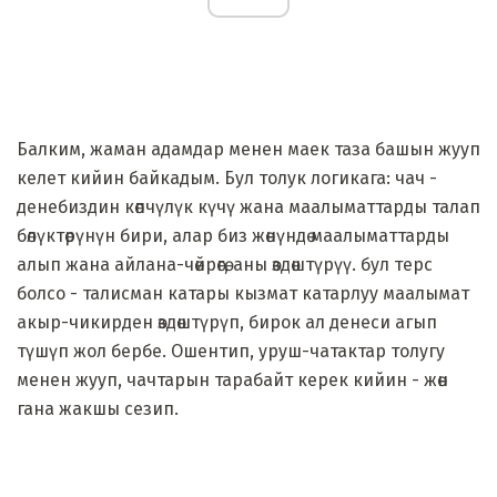
Балким, жаман адамдар менен маек таза башын жууп
келет кийин байкадым. Бул толук логикага: чач -
денебиздин көпчүлүк күчү жана маалыматтарды талап
бөлүктөрүнүн бири, алар биз жөнүндө маалыматтарды
алып жана айлана-чөйрөгө, аны өздөштүрүү. бул терс
болсо - талисман катары кызмат катарлуу маалымат
акыр-чикирден өздөштүрүп, бирок ал денеси агып
түшүп жол бербе. Ошентип, уруш-чатактар ​​толугу
менен жууп, чачтарын тарабайт керек кийин - жөн
гана жакшы сезип.