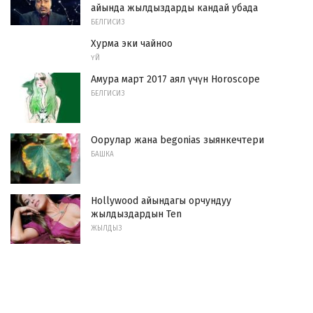
айында жылдыздарды кандай убада
БЕЛГИСИЗ
Хурма эки чайноо
ҮЙ
Амура март 2017 аял үчүн Horoscope
БЕЛГИСИЗ
Оорулар жана begonias зыянкечтери
БАШКА
Hollywood айындагы орчундуу
жылдыздардын Ten
ЖЫЛДЫЗ