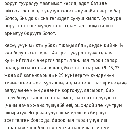
ооруп тууралуу маалымат кесип, адам бат эле
айыкса. жашоодо унутуп келет жөнүндө бир нерсе бар
болсо, биз да кыска тегиздеп сунуш кылат. Бул жүрөк
ооруткан эскерүүлөрү жок кылам, ал жөнөкөй жашоо
аркылуу барууга болот.
кесүү үчүн мыкты убакыт жаңы айды, андан кийин 14
күн болуп эсептелет. Азыркы учурда түзүлгөн чач,
кyч-, ийгилик, энергия тартылган. чач тарач сапар
пландаштырып жатканда, Moon этаптарын (9, 15, 23
жана ай календарынын 29 күн) өзгөртүү күндөрүнүн
тизмесинен жок. Бул адамдардын терс таасирине өзгөчө
аялуу эмне үчүн дененин коргонуу, алсырап, бир
жолу болуп саналат. гана эмес, сырткы жолугушат
(чачы начар жана түшүнбөй өсөт), ошондой эле күчтөрүн
ажыратуу. Эгер чач үчүн кемчиликсиз бир күн
эсептелген болсо да, бирок чач тарач үчүн иш
сапары менен бир отургуч чачтарачка отургум