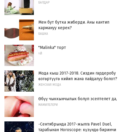
БАЛДАР
Мен бут бутка жиберди. Аны кантип
кармануу керек?
БАШКА
"Malinka" торт
ҮЙ
Мода кыш 2017-2018. Сиздин гардеробу
өзгөртүүгө кийип жана пайдалуу болот?
ЖЕНСКАЯ МОДА
Өбүү чыккынчылык болуп эсептелет да,
МАМИЛЕЛЕРИ
-Сентябрында 2017-жылга Pavel Duel,
тарабынан Horoscope: күзүндө биринчи