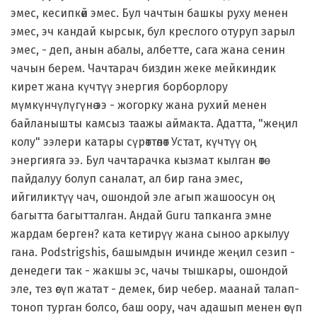
эмес, кесипкөй эмес. Бул чачтын башкы руху менен
эмес, эч кандай кырсык, бул креслого отуруп зарыл
эмес, - деп, анын абалы, албетте, сага жана сенин
чачын берем. Чачтарач биздин жеке мейкиндик
кирет жана күчтүү энергия борборлору
мүмкүнчүлүгүнө ээ - жогорку жана рухий менен
байланышты камсыз таажы аймакта. Адатта, "жеңил
колу" ээлери катары сүрөттөлөт Устат, күчтүү оң
энергияга ээ. Бул чачтарачка кызмат кылган өтө
пайдалуу болуп саналат, ал бир гана эмес,
ийгиликтүү чач, ошондой эле агып жашоосун оң
багытта багытталган. Андай Guru тапканга эмне
жардам берген? ката кетирүү жана сыноо аркылуу
гана. Podstrigshis, башымдын ичинде жеңил сезип -
денедеги так - жакшы эс, чачы тышкары, ошондой
эле, тез өсүп жатат - демек, бир чебер. маанай талап-
тоноп турган болсо, баш оору, чач адашып менен өсүп