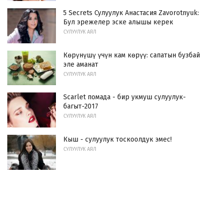
5 Secrets Сулуулук Анастасия Zavorotnyuk:
Бул эрежелер эске алышы керек
СУЛУУЛУК АЯЛ
Көрүнүшү үчүн кам көрүү: сапатын бузбай
эле аманат
СУЛУУЛУК АЯЛ
Scarlet помада - бир укмуш сулуулук-
багыт-2017
СУЛУУЛУК АЯЛ
Кыш - сулуулук тоскоолдук эмес!
СУЛУУЛУК АЯЛ