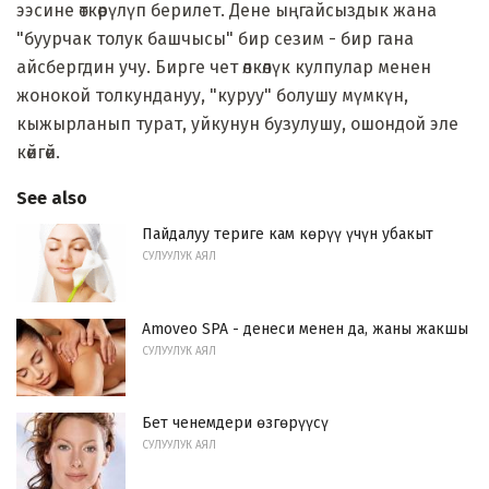
ээсине өткөрүлүп берилет. Дене ыңгайсыздык жана
"буурчак толук башчысы" бир сезим - бир гана
айсбергдин учу. Бирге чет өлкөлүк кулпулар менен
жонокой толкундануу, "куруу" болушу мүмкүн,
кыжырланып турат, уйкунун бузулушу, ошондой эле
көйгөй.
See also
Пайдалуу териге кам көрүү үчүн убакыт
СУЛУУЛУК АЯЛ
Amoveo SPA - денеси менен да, жаны жакшы
СУЛУУЛУК АЯЛ
Бет ченемдери өзгөрүүсү
СУЛУУЛУК АЯЛ