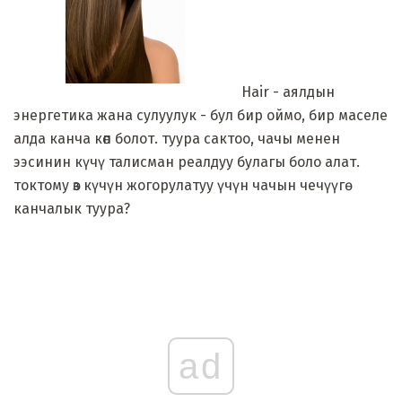
Hair - аялдын
энергетика жана сулуулук - бул бир оймо, бир маселе
алда канча көп болот. туура сактоо, чачы менен
ээсинин күчү талисман реалдуу булагы боло алат.
токтому өз күчүн жогорулатуу үчүн чачын чечүүгө
канчалык туура?
ad