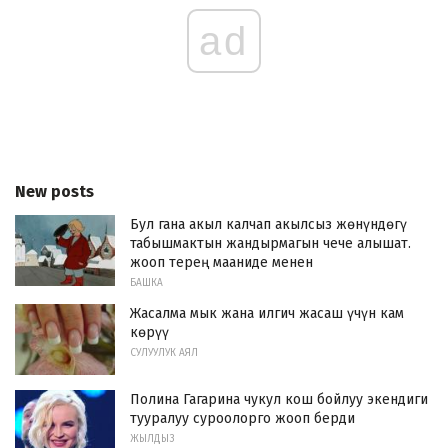
ad
New posts
Бул гана акыл калчап акылсыз жөнүндөгү
табышмактын жандырмагын чече алышат.
жооп терең мааниде менен
БАШКА
Жасалма мык жана илгич жасаш үчүн кам
көрүү
СУЛУУЛУК АЯЛ
Полина Гагарина чукул кош бойлуу экендиги
тууралуу суроолорго жооп берди
ЖЫЛДЫЗ