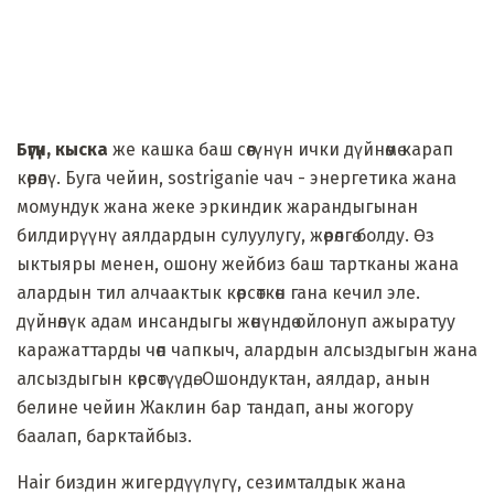
Бүгүн, кыска
же кашка баш сөөгүнүн ички дүйнөмө карап
көрөлү. Буга чейин, sostriganie чач - энергетика жана
момундук жана жеке эркиндик жарандыгынан
билдирүүнү аялдардын сулуулугу, жөрөлгө болду. Өз
ыктыяры менен, ошону жейбиз баш тартканы жана
алардын тил алчаактык көрсөткөн гана кечил эле.
дүйнөлүк адам инсандыгы жөнүндө ойлонуп ажыратуу
каражаттарды чөп чапкыч, алардын алсыздыгын жана
алсыздыгын көрсөтүүдө. Ошондуктан, аялдар, анын
белине чейин Жаклин бар тандап, аны жогору
баалап, барктайбыз.
Hair биздин жигердүүлүгү, сезимталдык жана