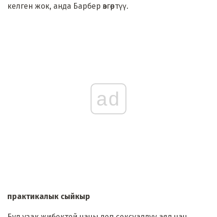
келген жок, анда Барбер өзгөртүү.
ad
практикалык сыйкыр
Бул узак жибектей чачы деп сексуалдуу аял чач