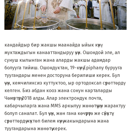
кандайдыр бир жакшы маанайда ыйык күнү
муктаждыгын канааттандыруу үчүн. Ошондой эле, ал
сунуш кылынган жана аларды жакшы адамдар
болууга тийиш. Ошондуктан, 19-күнү Epiphany бурууга
туугандары менен досторуна берилиши керек. Бул
үчүн, кемчиликсиз куттуктоо, ыр ортодоксал сүрөттөрдү
келген. Биз абдан кооз жана сонун карталарды
Чөмүлтүлүү 2018 алды. Алар электрондук почта,
кабарчыларга жана MMS аркылуу жөнөтүү үчүн жарактуу
болуп саналат. Бул үчүн, жөн гана көчүрүүгө же сүйүктүү
сүрөттөрдү жүктөп билем күнү жакындарына жана
туугандарына жөнөтүү керек.