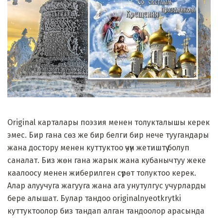
Original карталары поэзия менен толукталышы керек
эмес. Бир гана сөз же бир белги бир нече туугандары
жана достору менен куттуктоо үчүн жетиштүү болуп
саналат. Биз жөн гана жарык жана кубанычтуу жеке
каалоосу менен жиберилген сүрөт толуктоо керек.
Алар алуучуга жагууга жана ага унутулгус учурларды
бере алышат. Булар тандоо originalnyeotkrytki
куттуктоолор биз тандап алган тандоолор арасында