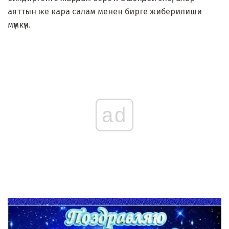
аяттын же кара салам менен бирге жиберилиши
мүмкүн.
ad