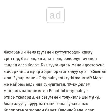
ad
Жахабанын Чөмүлтүлүү менен куттуктоодон күлкүлүү
сүрөттөр, биз тандап алган тандоолордун ичинен
тандап алса болот. Биз туугандары менен досторуна
жиберилиши мүмкүн абдан оригиналдуу сүрөт табылган
жок. Булар менен Originalnyeotkrytki жөнөтүү 19 Март
же майрам алдында сунуштаган. 19-күнү билем
майрамына жөнөтүлгөн Beautiful ioriginalnye
открыткаларды, өз сөзү менен толукталышы мүмкүн.
Алар алуучу сүйүү, урмат-сый жана кулак ачык
билдиргенге жардам берет. Ошондой эле, алар