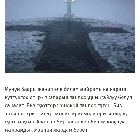
Мунун баары жеңил эле билем майрамына карата
куттуктоо открыткаларын тандоо үчүн ыңгайлуу болуп
саналат. Биз сүрөттөр жөнөкөй тандоо түзгөн. Биз
эркин открыткалар тандап арасында оригиналдуу
сүрөттөрү көп. Алар ар бир талапкер билем күнү улуу
майрамдык маанай жардам берет.