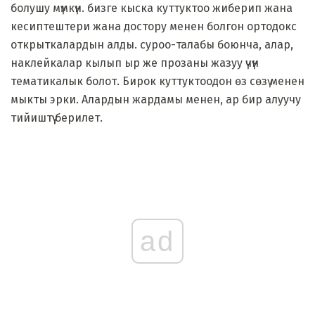
болушу мүмкүн. бизге кыска куттуктоо жиберип жана
кесиптештери жана достору менен болгон ортодокс
открыткалардын алды. суроо-талабы боюнча, алар,
наклейкалар кылып ыр же прозаны жазуу үчүн
тематикалык болот. Бирок куттуктоодон өз сөзү менен
мыкты эрки. Алардын жардамы менен, ар бир алуучу
тийиштүү берилет.
ad