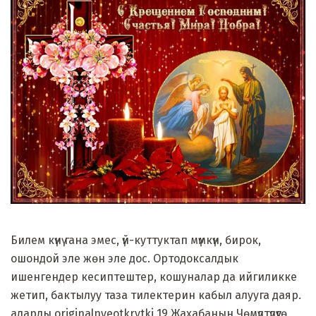
Билем күнү гана эмес, үй-куттуктап мүмкүн, бирок,
ошондой эле жөн эле дос. Ортодоксалдык
ишенгендер кесиптештер, кошуналар да ийгиликке
жетип, бактылуу таза тилектерин кабыл алууга даяр.
аларды originalnyeotkrytki 19 Жахабанын Чөмүлтүлүүгө