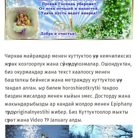
Чиркөө майрамдар менен куттуктоо үчүн кемчиликсиз
жүрөк козгоорлук жана сүйкүмдүү поэмалар. Ошондуктан,
биз окурмандар жана текст каалоосу менен
баштапкы бейнеси жана метраждуу куттуктоо үчүн
тандап алган. ыр билем horoshieotkrytki тандоо
биздин мисалдар менен кыйын эмес. Досторду жана
жакындарыбызды ар кандай жолдор менен Epiphany
түрдүү originalnyestihi жибер. Биз Куттуктоолор мыкты
сүрөт жана Video 19 January алды.