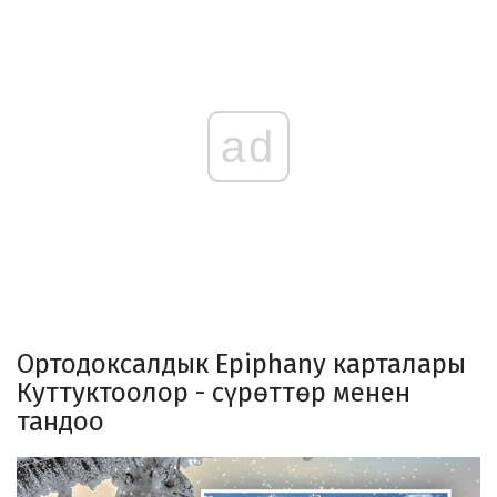
ad
Ортодоксалдык Epiphany карталары
Куттуктоолор - сүрөттөр менен
тандоо