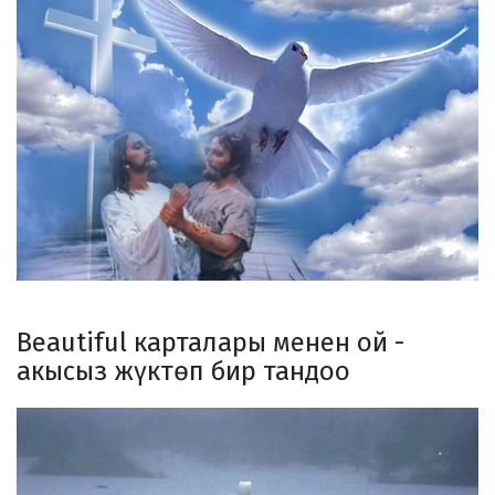
Beautiful карталары менен ой -
акысыз жүктөп бир тандоо