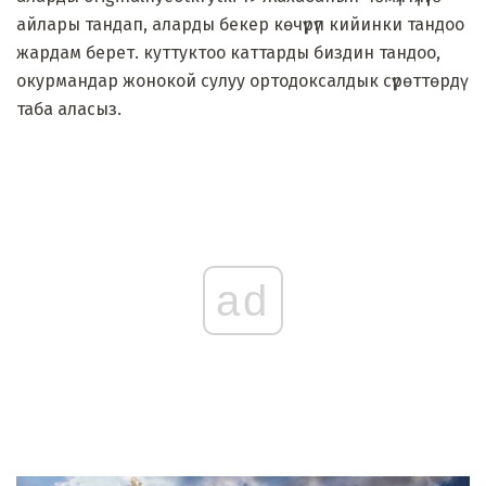
айлары тандап, аларды бекер көчүрүп кийинки тандоо
жардам берет. куттуктоо каттарды биздин тандоо,
окурмандар жонокой сулуу ортодоксалдык сүрөттөрдү
таба аласыз.
ad