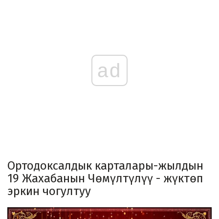
ad
Ортодоксалдык карталары-жылдын
19 Жахабанын Чөмүлтүлүү - жүктөп
эркин чогултуу