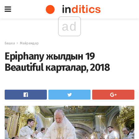
ad
Башка
Майрамдар
Epiphany жылдын 19
Beautiful карталар, 2018