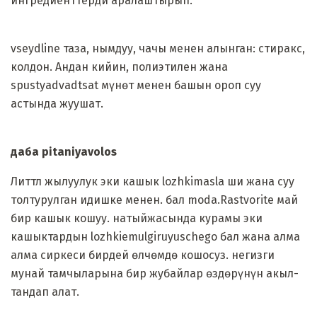
ингредиенттерди аралаштырып.
vseydline таза, нымдуу, чачы менен алынган: стиракс,
колдон. Андан кийин, полиэтилен жана
spustyadvadtsat мүнөт менен башын ороп суу
астында жуушат.
даба pitaniyavolos
Литтл жылуулук эки кашык lozhkimasla ши жана суу
толтурулган идишке менен. бал moda.Rastvorite май
бир кашык кошуу. натыйжасында курамы эки
кашыктардын lozhkiemulgiruyuschego бал жана алма
алма сиркеси бирдей өлчөмдө кошосуз. негизги
мунай тамчыларына бир жубайлар өздөрүнүн акыл-
тандап алат.