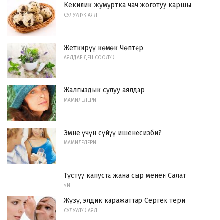
Кекилик жумуртка чач жоготуу каршы
СУЛУУЛУК АЯЛ
Жеткирүү көмөк Чөптөр
АЯЛДАР ДЕН СООЛУК
Жалгыздык сулуу аялдар
МАМИЛЕЛЕРИ
Эмне үчүн сүйүү ишенесизби?
МАМИЛЕЛЕРИ
Түстүү капуста жана сыр менен Салат
ҮЙ
Жүзү, элдик каражаттар Сергек тери
СУЛУУЛУК АЯЛ