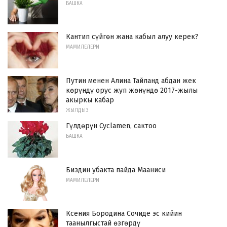
БАШКА
Кантип сүйгөн жана кабыл алуу керек?
МАМИЛЕЛЕРИ
Путин менен Алина Тайланд абдан жек
көрүндү орус жуп жөнүндө 2017-жылы
акыркы кабар
ЖЫЛДЫЗ
Гүлдөрүн Cyclamen, сактоо
БАШКА
Биздин убакта пайда Мааниси
МАМИЛЕЛЕРИ
Ксения Бородина Сочиде эс кийин
таанылгыстай өзгөрдү