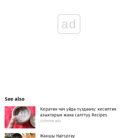
ad
See also
Кератин чач үйдө түздөөчү: кесиптик
азыктарын жана салттуу Recipes
СУЛУУЛУК АЯЛ
Жакшы Hairspray