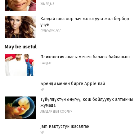
ЖЫЛДЫЗ
Кандай гана оор чач жоготууга жол бербөө
үчүн
СУЛУУЛУК АЯЛ
May be useful
Психология апасы менен баласы байланыш
БАЛДАР
Бренди менен бирге Apple пай
ҮЙ
Түйүлдүктүн өнүгүү, кош бойлуулук алтынчы
жумада
АЯЛДАР ДЕН СООЛУК
Jam Кактустун жасалган
ҮЙ