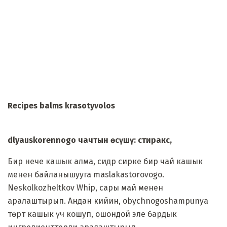
Recipes balms krasotyvolos
dlyauskorennogo чачтын өсүшү: стиракс,
Бир нече кашык алма, сидр сирке бир чай кашык
менен байланышууга maslakastorovogo.
Neskolkozheltkov Whip, сары май менен
аралаштырып. Андан кийин, obychnogoshampunya
төрт кашык үч кошуп, ошондой эле бардык