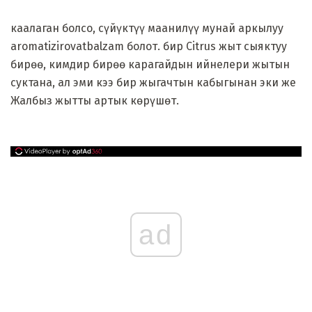
каалаган болсо, сүйүктүү маанилүү мунай аркылуу
aromatizirovatbalzam болот. бир Citrus жыт сыяктуу
бирөө, кимдир бирөө карагайдын ийнелери жытын
суктана, ал эми кээ бир жыгачтын кабыгынан эки же
Жалбыз жытты артык көрүшөт.
ad