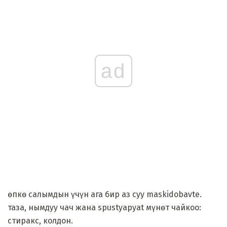
ad
өпкө салымдын үчүн ага бир аз суу maskidobavte.
таза, нымдуу чач жана spustyapyat мүнөт чайкоо:
стиракс, колдон.