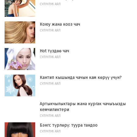
СУЛУУЛУК АЯЛ
Коюу жана кооз чач
СУЛУУЛУК АЯЛ
Hot түздөө чач
СУЛУУЛУК АЯЛ
Кантип кышында чачын кам көрүү үчүн?
СУЛУУЛУК АЯЛ
Артыкчылыктары жана кургак чачыъызды
кемчиликтери
СУЛУУЛУК АЯЛ
Бэнгс түрлөрү: туура тандоо
СУЛУУЛУК АЯЛ