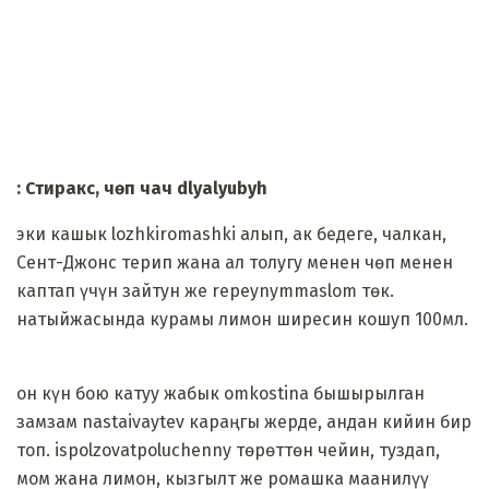
: Стиракс, чөп чач dlyalyubyh
эки кашык lozhkiromashki алып, ак бедеге, чалкан,
Сент-Джонс терип жана ал толугу менен чөп менен
каптап үчүн зайтун же repeynymmaslom төк.
натыйжасында курамы лимон ширесин кошуп 100мл.
он күн бою катуу жабык omkostina бышырылган
замзам nastaivaytev караңгы жерде, андан кийин бир
топ. ispolzovatpoluchenny төрөттөн чейин, туздап,
мом жана лимон, кызгылт же ромашка маанилүү