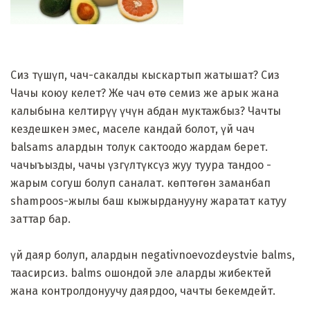
Сиз түшүп, чач-сакалды кыскартып жатышат? Сиз
Чачы коюу келет? Же чач өтө семиз же арык жана
калыбына келтирүү үчүн абдан муктажбыз? Чачты
кездешкен эмес, маселе кандай болот, үй чач
balsams алардын толук сактоодо жардам берет.
чачыъызды, чачы үзгүлтүксүз жуу туура тандоо -
жарым согуш болуп саналат. көптөгөн заманбап
shampoos-жылы баш кыжырданууну жаратат катуу
заттар бар.
үй даяр болуп, алардын negativnoevozdeystvie balms,
таасирсиз. balms ошондой эле аларды жибектей
жана контролдонуучу даярдоо, чачты бекемдейт.