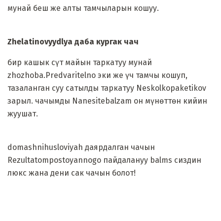
мунай беш же алты тамчыларын кошуу.
Zhelatinovyydlya даба кургак чач
бир кашык сүт майын таркатуу мунай
zhozhoba.Predvaritelno эки же үч тамчы кошуп,
тазаланган суу сатылды таркатуу Neskolkopaketikov
зарыл. чачымды Nanesitebalzam он мүнөттөн кийин
жуушат.
domashnihusloviyah даярдалган чачын
Rezultatompostoyannogo пайдалануу balms сиздин
люкс жана дени сак чачын болот!