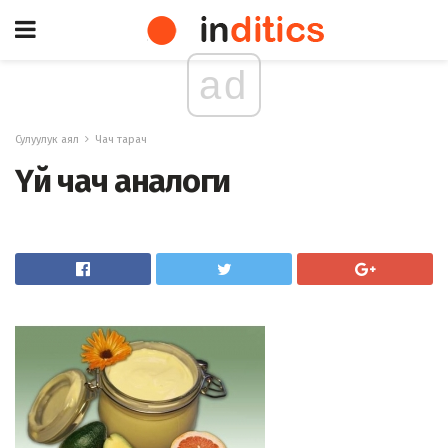
ad
Сулуулук аял
Чач тарач
Үй чач аналоги