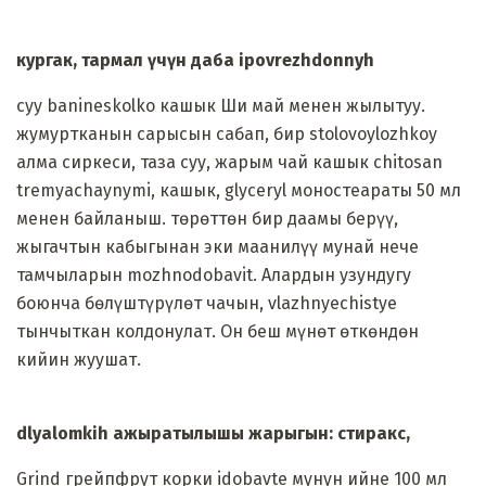
кургак, тармал үчүн даба ipovrezhdonnyh
суу banineskolko кашык Ши май менен жылытуу.
жумуртканын сарысын сабап, бир stolovoylozhkoy
алма сиркеси, таза суу, жарым чай кашык chitosan
tremyachaynymi, кашык, glyceryl моностеараты 50 мл
менен байланыш. төрөттөн бир даамы берүү,
жыгачтын кабыгынан эки маанилүү мунай нече
тамчыларын mozhnodobavit. Алардын узундугу
боюнча бөлүштүрүлөт чачын, vlazhnyechistye
тынчыткан колдонулат. Он беш мүнөт өткөндөн
кийин жуушат.
dlyalomkih ажыратылышы жарыгын: стиракс,
Grind грейпфрут корки idobavte мунун ийне 100 мл