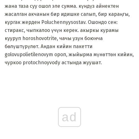
жана таза суу ошол эле сумма. күндүз айнектен
жасалган акчанын бир идишке салып, бир караңгы,
кургак жерден Poluchennyysostav. Ошондо сен:
стиракс, чыпкалоо үчүн керек. акыркы курамы
кууруп horoshovotrite, чачы узун боюнча
бөлүштүрүлөт. Андан кийин пакетти
golovupolietilenovym ороп, жыйырма мүнөттөн кийин,
чуркоо protochnoyvody астында жуушат.
ad