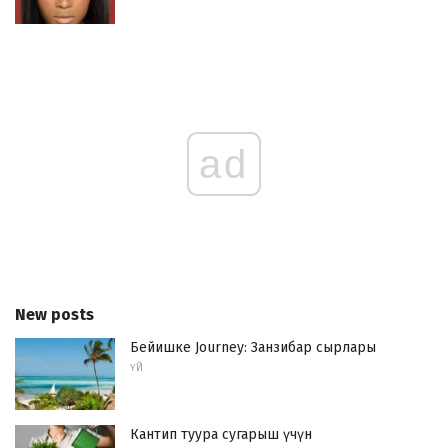
ad
New posts
Бейишке Journey: Занзибар сырлары
ҮЙ
Кантип туура сугарыш үчүн