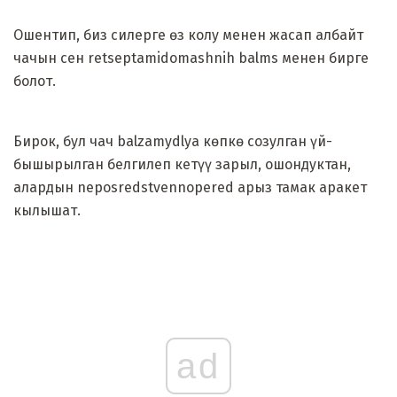
Ошентип, биз силерге өз колу менен жасап албайт
чачын сен retseptamidomashnih balms менен бирге
болот.
Бирок, бул чач balzamydlya көпкө созулган үй-
бышырылган белгилеп кетүү зарыл, ошондуктан,
алардын neposredstvennopered арыз тамак аракет
кылышат.
ad